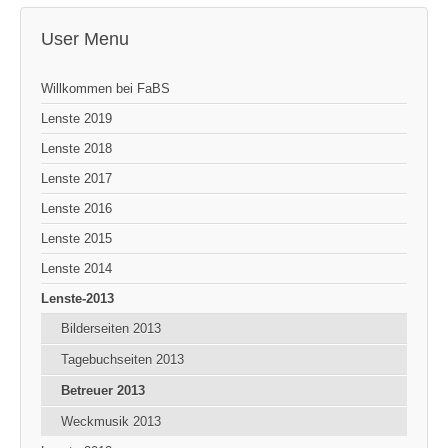
User Menu
Willkommen bei FaBS
Lenste 2019
Lenste 2018
Lenste 2017
Lenste 2016
Lenste 2015
Lenste 2014
Lenste-2013
Bilderseiten 2013
Tagebuchseiten 2013
Betreuer 2013
Weckmusik 2013