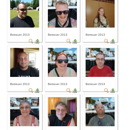
Betreuer 2013
Betreuer 2013
Betreuer 2013
Betreuer 2013
Betreuer 2013
Betreuer 2013