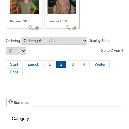
Betreuer 2013
Betreuer 2013
Ordering
Display Num
Seite 2 von 4
Start
Zurück
1
2
3
4
Weiter
Ende
Statistics
Category