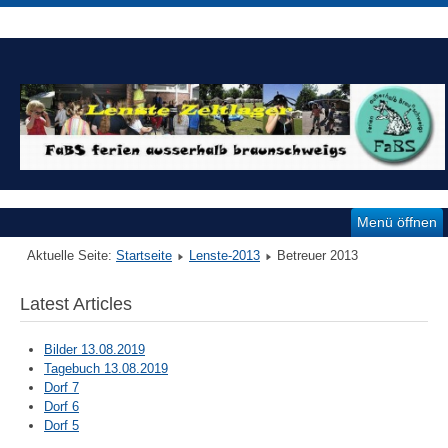
Menü öffnen
Aktuelle Seite:
Startseite
Lenste-2013
Betreuer 2013
Latest Articles
Bilder 13.08.2019
Tagebuch 13.08.2019
Dorf 7
Dorf 6
Dorf 5